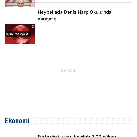
Heybeliada Deniz Harp Okulu’nda
yangın ç..
Ekonomi
Forte'nin ilk yarı hasılatı 2,09 milyar