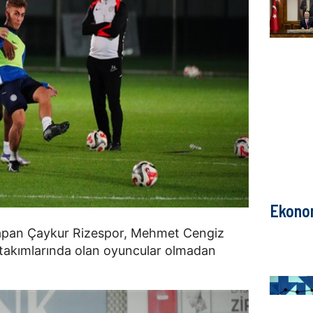
Ekono
 yapan Çaykur Rizespor, Mehmet Cengiz
li takımlarında olan oyuncular olmadan