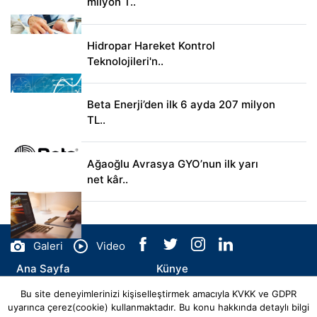
milyon T..
Hidropar Hareket Kontrol
Teknolojileri'n..
Beta Enerji’den ilk 6 ayda 207 milyon
TL..
Ağaoğlu Avrasya GYO’nun ilk yarı
net kâr..
Galeri
Video
Ana Sayfa
Künye
Bu site deneyimlerinizi kişiselleştirmek amacıyla KVKK ve GDPR
İletişim
uyarınca çerez(cookie) kullanmaktadır. Bu konu hakkında detaylı bilgi